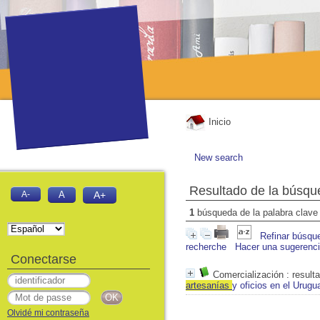
Inicio
New search
Resultado de la búsqu
A-
A
A+
1
búsqueda de la palabra clav
Refinar búsqu
recherche
Hacer una sugerenc
Conectarse
Comercialización
: result
artesanía
s
y oficios en el Urugu
Olvidé mi contraseña