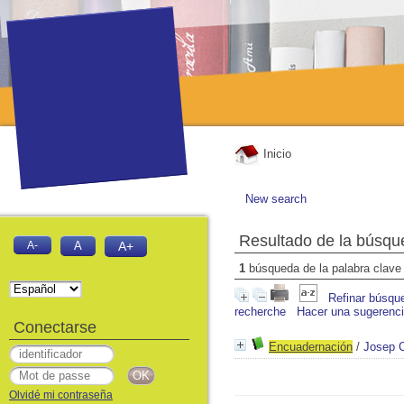
Inicio
New search
Resultado de la búsqu
A-
A
A+
1
búsqueda de la palabra clav
Refinar búsqu
recherche
Hacer una sugerenc
Conectarse
Encuadernación
/
Josep 
Olvidé mi contraseña