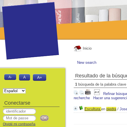
Inicio
New search
Resultado de la búsqu
A-
A
A+
1
búsqueda de la palabra clav
Refinar búsqu
recherche
Hacer una sugerenc
Conectarse
Escultura
en
piedra
/
Jose
Olvidé mi contraseña