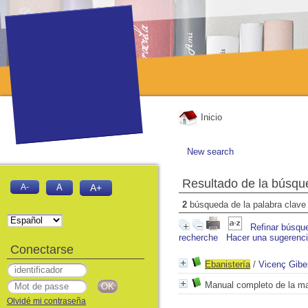
Inicio
New search
Resultado de la búsqu
A-
A
A+
2
búsqueda de la palabra clav
Refinar búsqu
recherche
Hacer una sugerenc
Conectarse
Ebanistería
/
Vicenç Gibe
Manual completo de la m
Olvidé mi contraseña