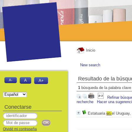
Inicio
New search
Resultado de la búsqu
A-
A
A+
1
búsqueda de la palabra clav
Refinar búsqu
recherche
Hacer una sugerenc
Conectarse
Estatuaria
en
el Uruguay,
Olvidé mi contraseña