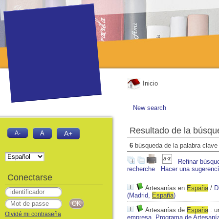
Inicio
New search
Resultado de la búsqu
A-
A
A+
6
búsqueda de la palabra clav
Refinar búsqu
recherche
Hacer una sugerenc
Conectarse
Artesanías en
España
/
D
(Madrid,
España
)
Artesanías de
España
: u
Olvidé mi contraseña
empresa, Programa de Artesaní