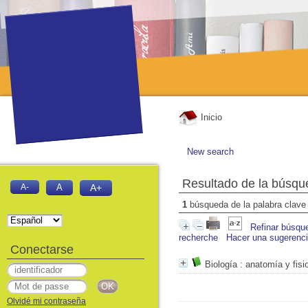
Inicio
New search
Resultado de la búsqu
A-
A
A+
1
búsqueda de la palabra clav
Refinar búsqu
recherche
Hacer una sugerenc
Conectarse
Biología
: anatomía y fisi
Olvidé mi contraseña