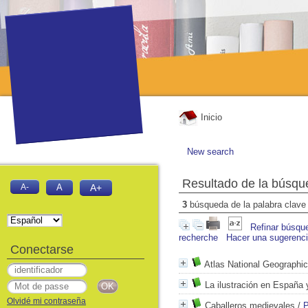
Inicio
New search
Resultado de la búsqu
A-
A
A+
3
búsqueda de la palabra clav
Refinar búsqu
recherche
Hacer una sugerenc
Conectarse
Atlas National Geographi
La ilustración en España
Olvidé mi contraseña
Caballeros medievales
/
P