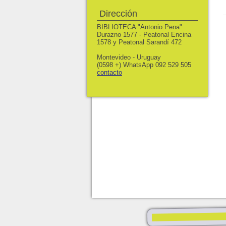
Dirección
BIBLIOTECA "Antonio Pena"
Durazno 1577 - Peatonal Encina
1578 y Peatonal Sarandí 472
Montevideo - Uruguay
(0598 +) WhatsApp 092 529 505
contacto