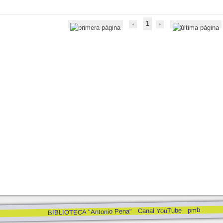
1
pmb
Canal YouTube
BIBLIOTECA "Antonio Pena"