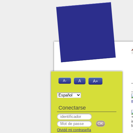
A-
A
A+
f
Conectarse
Olvidé mi contraseña