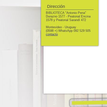
Dirección
BIBLIOTECA "Antonio Pena"
Durazno 1577 - Peatonal Encina
1578 y Peatonal Sarandí 472
Montevideo - Uruguay
(0598 +) WhatsApp 092 529 505
contacto