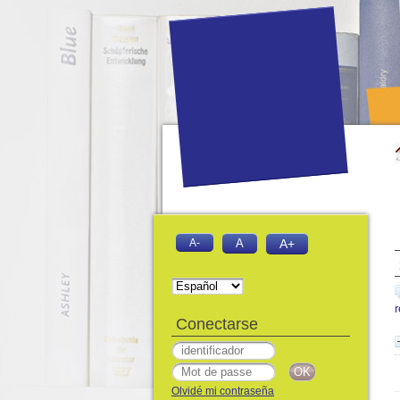
A-
A
A+
Conectarse
Olvidé mi contraseña