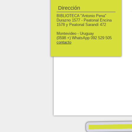
Dirección
BIBLIOTECA "Antonio Pena"
Durazno 1577 - Peatonal Encina
1578 y Peatonal Sarandí 472
Montevideo - Uruguay
(0598 +) WhatsApp 092 529 505
contacto