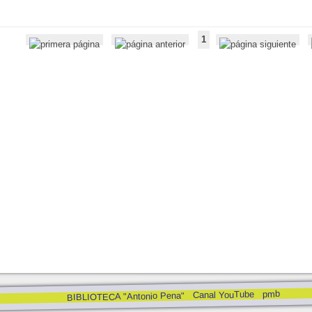
1
pmb
Canal YouTube
BIBLIOTECA "Antonio Pena"