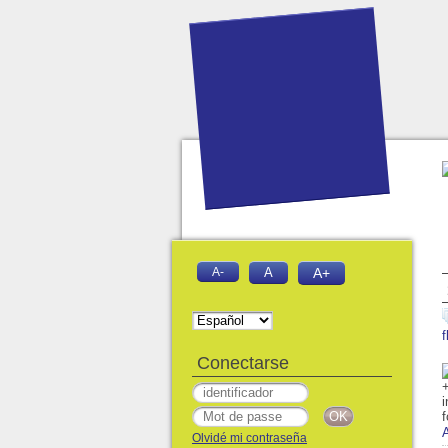
A-
A
A+
f
Conectarse
Olvidé mi contraseña