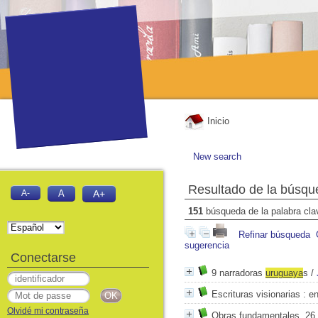
Inicio
New search
Resultado de la búsqu
A-
A
A+
151
búsqueda de la palabra cl
Refinar búsqueda
sugerencia
Conectarse
9 narradoras
uruguaya
s
/
Escrituras visionarias
: e
Olvidé mi contraseña
Obras fundamentales, 26