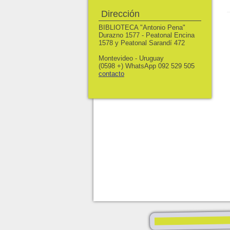
Dirección
BIBLIOTECA "Antonio Pena"
Durazno 1577 - Peatonal Encina
1578 y Peatonal Sarandí 472
Montevideo - Uruguay
(0598 +) WhatsApp 092 529 505
contacto