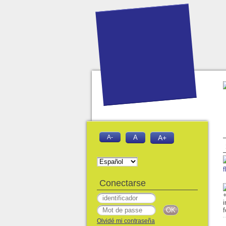
A-
A
A+
f
Conectarse
Olvidé mi contraseña