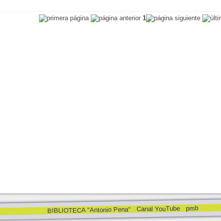
1
pmb
Canal YouTube
BIBLIOTECA "Antonio Pena"