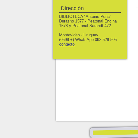
Dirección
BIBLIOTECA "Antonio Pena"
Durazno 1577 - Peatonal Encina
1578 y Peatonal Sarandí 472
Montevideo - Uruguay
(0598 +) WhatsApp 092 529 505
contacto