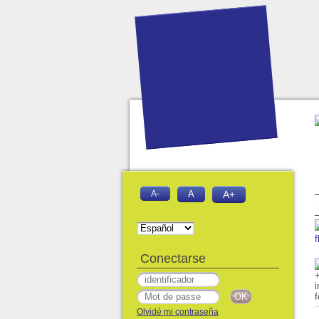
A-
A
A+
f
Conectarse
Olvidé mi contraseña