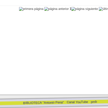
1
pmb
Canal YouTube
BIBLIOTECA "Antonio Pena"