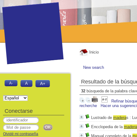
Inicio
New search
Resultado de la búsqu
A-
A
A+
32
búsqueda de la palabra cla
Refinar búsqu
recherche
Hacer una sugerenc
Conectarse
Lustrado de
mad
e
ra
s
: Lu
Encclopedia de la
mad
e
ra
Olvidé mi contraseña
Manual completo de la
m