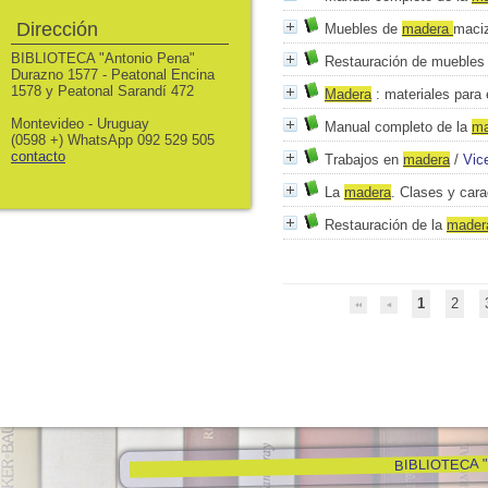
Dirección
Muebles de
mad
e
ra
maci
BIBLIOTECA "Antonio Pena"
Restauración de muebles 
Durazno 1577 - Peatonal Encina
1578 y Peatonal Sarandí 472
Mad
e
ra
: materiales para 
Montevideo - Uruguay
Manual completo de la
m
(0598 +) WhatsApp 092 529 505
contacto
Trabajos en
mad
e
ra
/
Vic
La
mad
e
ra
. Clases y cara
Restauración de la
mad
e
r
1
2
BIBLIOTECA "