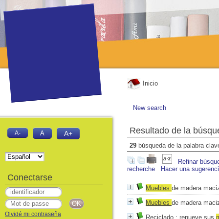
Inicio
New search
Resultado de la búsqu
A-
A
A+
29
búsqueda de la palabra cla
Refinar búsqu
recherche
Hacer una sugerenc
Conectarse
Mueble
s
de madera maci
Mueble
s
de madera maci
Olvidé mi contraseña
Reciclado
: renueve sus