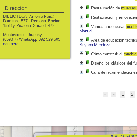
Dirección
Restauración de
mueble
BIBLIOTECA "Antonio Pena"
Restauración y renovaci
Durazno 1577 - Peatonal Encina
1578 y Peatonal Sarandí 472
Vamos a recuperar
muebl
Manuel
Montevideo - Uruguay
(0598 +) WhatsApp 092 529 505
Área de educación técnic
contacto
Suyapa Mendoza
Cómo construir el
mueble
Diseño los clásicos del fu
Guía de recomendaciones 
1
2
BIBLIOTECA "