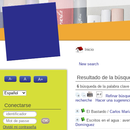
Inicio
New search
Resultado de la búsqu
A-
A
A+
6
búsqueda de la palabra clav
Refinar búsqu
recherche
Hacer una sugerenc
Conectarse
El Bastardo
/
Carlos Mar
Escritos en el agua
: aven
Domínguez
Olvidé mi contraseña