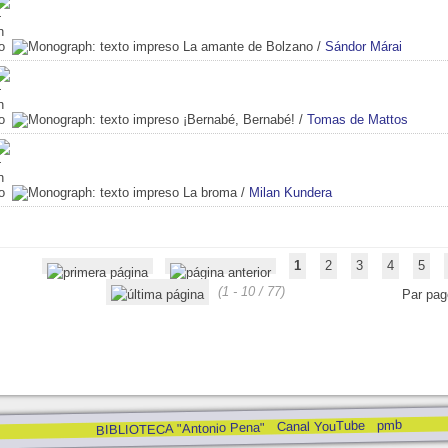
La amante de Bolzano
/
Sándor Márai
¡Bernabé, Bernabé!
/
Tomas de Mattos
La broma
/
Milan Kundera
1
2
3
4
5
(1 - 10 / 77)
Par pag
pmb
Canal YouTube
BIBLIOTECA "Antonio Pena"