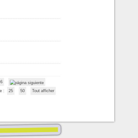
6
e :
25
50
Tout afficher