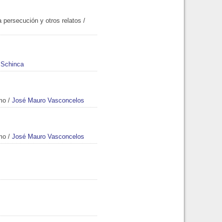
la persecución y otros relatos
/
 Schinca
mo
/
José Mauro Vasconcelos
mo
/
José Mauro Vasconcelos