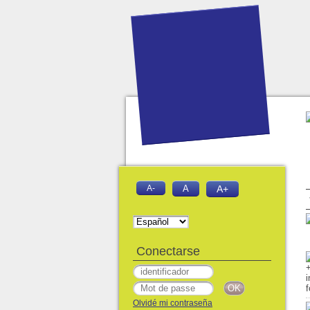
A-
A
A+
Conectarse
Olvidé mi contraseña