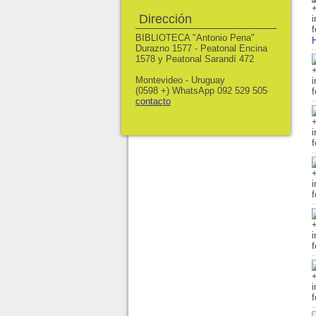
Dirección
BIBLIOTECA "Antonio Pena"
H
Durazno 1577 - Peatonal Encina
1578 y Peatonal Sarandí 472
Montevideo - Uruguay
(0598 +) WhatsApp 092 529 505
contacto