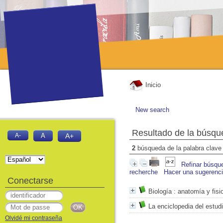
Inicio
New search
Resultado de la búsqu
A-
A
A+
2
búsqueda de la palabra clav
Refinar búsqu
recherche
Hacer una sugerenc
Conectarse
Biología
: anatomía y fisi
La enciclopedia del estudi
Olvidé mi contraseña