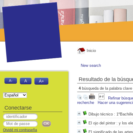
Inicio
New search
Resultado de la búsqu
A-
A
A+
4
búsqueda de la palabra clav
Refinar búsqu
recherche
Hacer una sugerenc
Conectarse
Dibujo técnico
: 1ºBachill
El ojo del pintor
: y los el
Olvidé mi contraseña
El significado de las arte