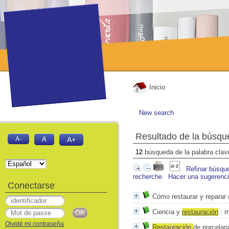
Inicio
New search
Resultado de la búsqu
A-
A
A+
12
búsqueda de la palabra cla
Refinar búsqu
recherche
Hacer una sugerenc
Conectarse
Cómo restaurar y reparar 
Ciencia y
restauración
: m
Olvidé mi contraseña
Restauración
de porcelan