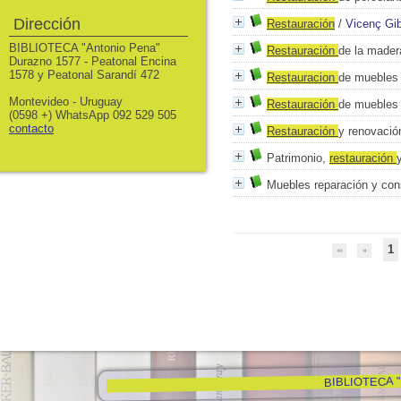
Dirección
Restauración
/
Vicenç Gib
BIBLIOTECA "Antonio Pena"
Restauración
de la mader
Durazno 1577 - Peatonal Encina
1578 y Peatonal Sarandí 472
Restauracion
de muebles
Montevideo - Uruguay
Restauración
de muebles 
(0598 +) WhatsApp 092 529 505
contacto
Restauración
y renovació
Patrimonio,
restauración
Muebles reparación y con
1
BIBLIOTECA "