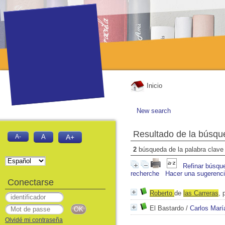
Inicio
New search
Resultado de la búsqu
A-
A
A+
2
búsqueda de la palabra clav
Refinar búsqu
recherche
Hacer una sugerenc
Conectarse
Roberto
de
las
Carr
era
s
, 
El Bastardo
/
Carlos Mar
Olvidé mi contraseña