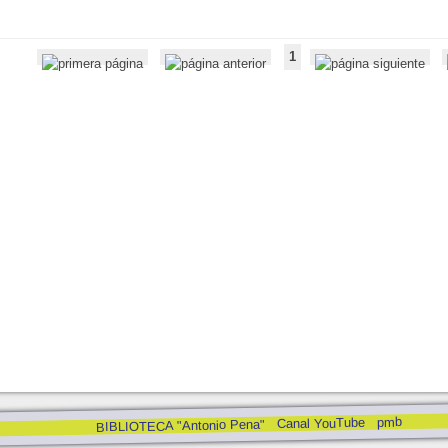
1
pmb
Canal YouTube
BIBLIOTECA "Antonio Pena"