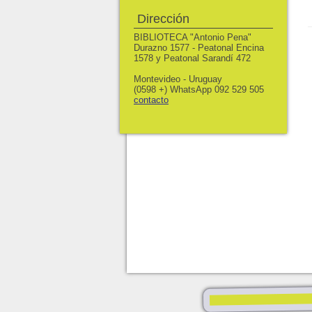
Dirección
BIBLIOTECA "Antonio Pena"
Durazno 1577 - Peatonal Encina
1578 y Peatonal Sarandí 472
Montevideo - Uruguay
(0598 +) WhatsApp 092 529 505
contacto