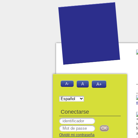
A-
A
A+
f
Conectarse
a
Olvidé mi contraseña