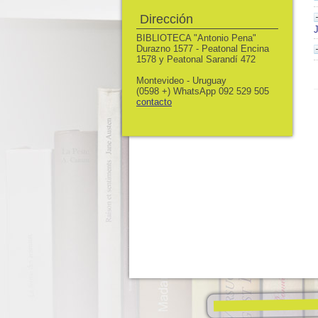
Dirección
BIBLIOTECA "Antonio Pena"
Durazno 1577 - Peatonal Encina
1578 y Peatonal Sarandí 472
Montevideo - Uruguay
(0598 +) WhatsApp 092 529 505
contacto