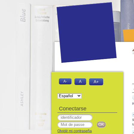
A-
A
A+
Conectarse
s
u
Olvidé mi contraseña