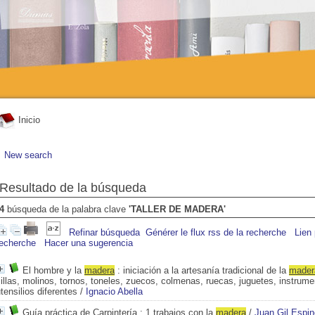
Inicio
New search
Resultado de la búsqueda
4
búsqueda de la palabra clave
'TALLER DE MADERA'
Refinar búsqueda
Générer le flux rss de la recherche
Lien
recherche
Hacer una sugerencia
El hombre y la
mad
e
ra
: iniciación a la artesanía tradicional de la
mad
e
illas, molinos, tornos, toneles, zuecos, colmenas, ruecas, juguetes, instrum
tensilios diferentes
/
Ignacio Abella
Guía práctica de Carpintería
: 1 trabajos con la
mad
e
ra
/
Juan Gil Espi