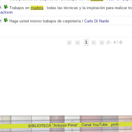
Trabajos en
mad
e
ra
: todas las técnicas y la inspiración para realizar tr
Jackson
Haga usted mismo trabajos de carpintería
/
Carlo Di Nardo
1
(1 - 4 / 4)
pmb
Canal YouTube
BIBLIOTECA "Antonio Pena"