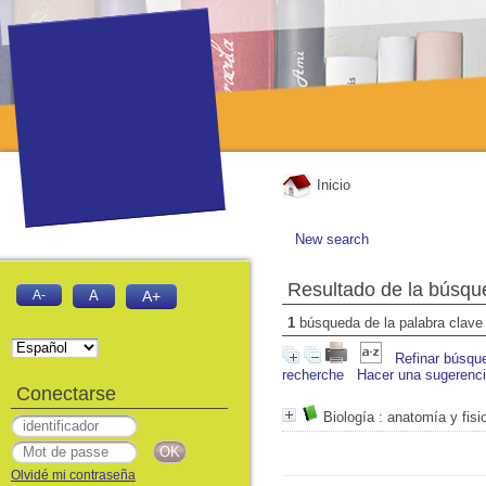
Inicio
New search
Resultado de la búsqu
A-
A
A+
1
búsqueda de la palabra clav
Refinar búsqu
recherche
Hacer una sugerenc
Conectarse
Biología
: anatomía y fisi
Olvidé mi contraseña