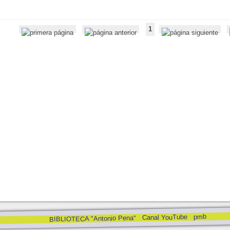
1
pmb
Canal YouTube
BIBLIOTECA "Antonio Pena"