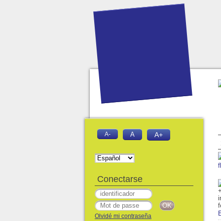
A-
A
A+
f
Conectarse
Olvidé mi contraseña