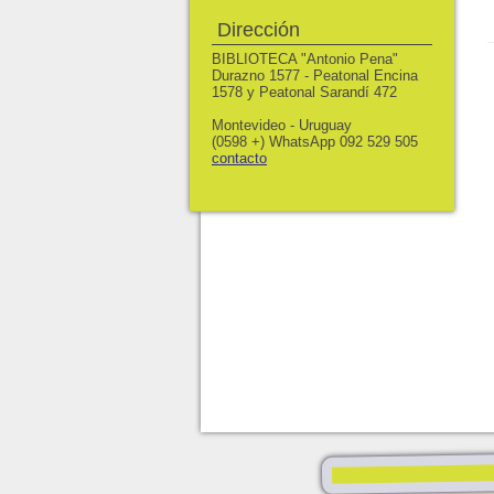
Dirección
BIBLIOTECA "Antonio Pena"
Durazno 1577 - Peatonal Encina
1578 y Peatonal Sarandí 472
Montevideo - Uruguay
(0598 +) WhatsApp 092 529 505
contacto