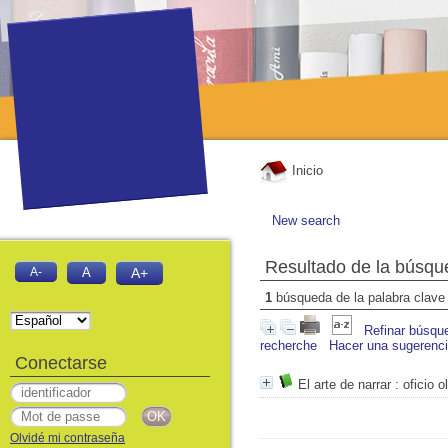
Inicio
New search
Resultado de la búsqu
A-
A
A+
1
búsqueda de la palabra clav
Refinar búsqu
recherche
Hacer una sugerenc
Conectarse
El arte de narrar
: oficio o
Olvidé mi contraseña