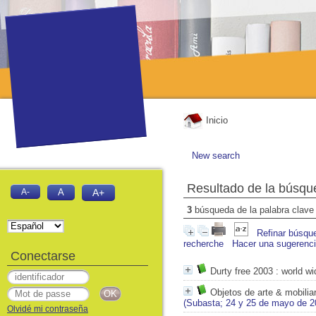
Inicio
New search
Resultado de la búsqu
A-
A
A+
3
búsqueda de la palabra clav
Refinar búsqu
recherche
Hacer una sugerenc
Conectarse
Durty free 2003
: world w
Objetos de arte & mobiliar
(Subasta; 24 y 25 de mayo de 20
Olvidé mi contraseña