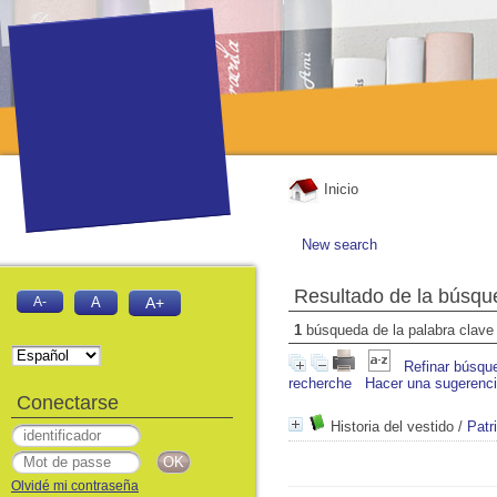
Inicio
New search
Resultado de la búsqu
A-
A
A+
1
búsqueda de la palabra clav
Refinar búsqu
recherche
Hacer una sugerenc
Conectarse
Historia del vestido
/
Patr
Olvidé mi contraseña