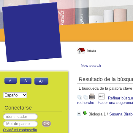
Inicio
New search
Resultado de la búsqu
A-
A
A+
1
búsqueda de la palabra clav
Refinar búsqu
recherche
Hacer una sugerenc
Conectarse
Biología 1
/
Susana Birab
Olvidé mi contraseña