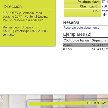
Palabras clave:
TAL
Dirección
Clasificación:
736.
Link:
http
BIBLIOTECA "Antonio Pena"
lvl=
Durazno 1577 - Peatonal Encina
1578 y Peatonal Sarandí 472
Reserva
Montevideo - Uruguay
Reservar este documento
(0598 +) WhatsApp 092 529 505
Ejemplares (2)
contacto
Código de barras
Signatura
A04437
736.4 HOPt
00958
736.4 HOPt
BIBLIOTECA "