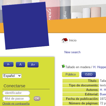
Inicio
New search
A-
A
A+
Tallado en madera
/
H. Hoppe
Público
ISBD
Título :
Tall
Conectarse
Tipo de documento:
text
Autores:
H. 
Editorial:
Buen
Fecha de publicación:
197
Número de páginas:
72 p
Olvidé mi contraseña