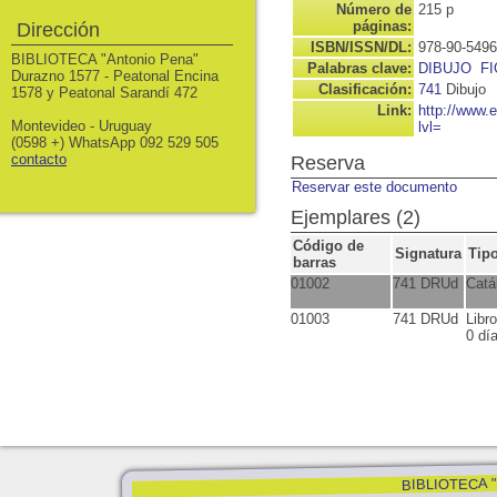
Número de
215 p
páginas:
Dirección
ISBN/ISSN/DL:
978-90-5496
BIBLIOTECA "Antonio Pena"
Palabras clave:
DIBUJO
F
Durazno 1577 - Peatonal Encina
Clasificación:
741
Dibujo
1578 y Peatonal Sarandí 472
Link:
http://www.
Montevideo - Uruguay
lvl=
(0598 +) WhatsApp 092 529 505
contacto
Reserva
Reservar este documento
Ejemplares (2)
Código de
Signatura
Tip
barras
01002
741 DRUd
Catá
01003
741 DRUd
Libr
0 dí
BIBLIOTECA "