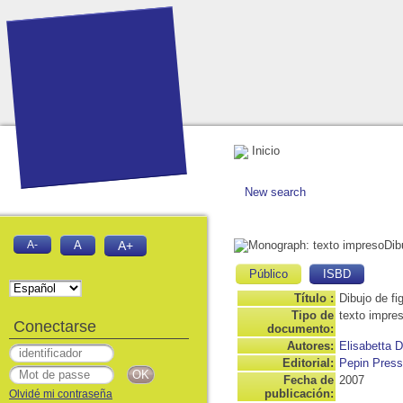
Inicio
New search
Dib
A-
A
A+
Público
ISBD
Título :
Dibujo de fi
Tipo de
texto impre
Conectarse
documento:
Autores:
Elisabetta D
Editorial:
Pepin Press
Fecha de
2007
publicación:
Olvidé mi contraseña