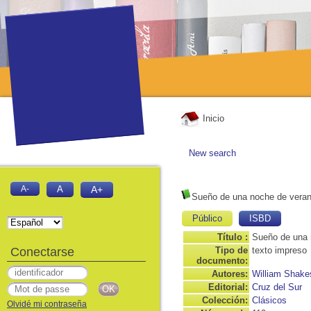
Inicio
New search
A-
A
A+
Sueño de una noche de vera
Público
ISBD
Título :
Sueño de una 
Conectarse
Tipo de
texto impreso
documento:
Autores:
William Shake
Editorial:
Cruz del Sur
Colección:
Clásicos
Olvidé mi contraseña