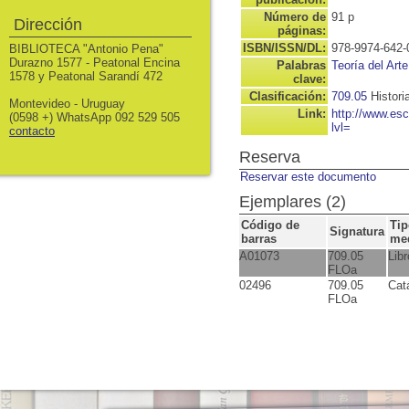
Número de
91 p
Dirección
páginas:
ISBN/ISSN/DL:
978-9974-642-
BIBLIOTECA "Antonio Pena"
Durazno 1577 - Peatonal Encina
Palabras
Teoría del Arte
1578 y Peatonal Sarandí 472
clave:
Clasificación:
709.05
Histori
Montevideo - Uruguay
Link:
http://www.es
(0598 +) WhatsApp 092 529 505
lvl=
contacto
Reserva
Reservar este documento
Ejemplares (2)
Código de
Tip
Signatura
barras
me
A01073
709.05
Libr
FLOa
02496
709.05
Cat
FLOa