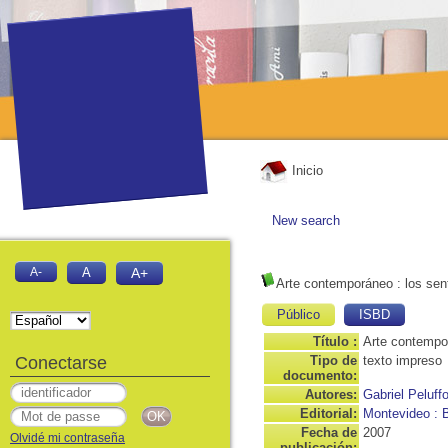
Inicio
New search
A-
A
A+
Arte contemporáneo : los sen
Público
ISBD
Título :
Arte contempo
Conectarse
Tipo de
texto impreso
documento:
Autores:
Gabriel Peluffo
Editorial:
Montevideo : 
Fecha de
2007
Olvidé mi contraseña
publicación: