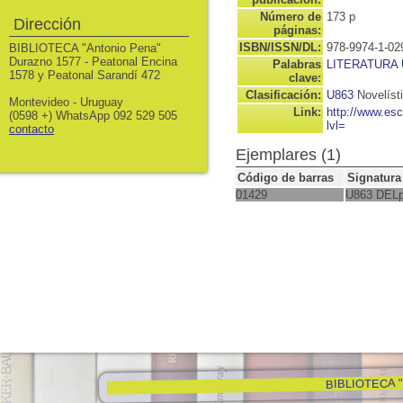
Número de
173 p
Dirección
páginas:
ISBN/ISSN/DL:
978-9974-1-02
BIBLIOTECA "Antonio Pena"
Durazno 1577 - Peatonal Encina
Palabras
LITERATURA
1578 y Peatonal Sarandí 472
clave:
Clasificación:
U863
Novelíst
Montevideo - Uruguay
Link:
http://www.es
(0598 +) WhatsApp 092 529 505
lvl=
contacto
Ejemplares (1)
Código de barras
Signatura
01429
U863 DEL
BIBLIOTECA "