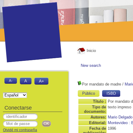
Inicio
New search
A-
A
A+
Por mandato de madre
/
Mari
Público
ISBD
Título :
Por mandato 
Conectarse
Tipo de
texto impreso
documento:
Autores:
Mario Delgado
Editorial:
Montevideo : 
Fecha de
1996
Olvidé mi contraseña
publicación: