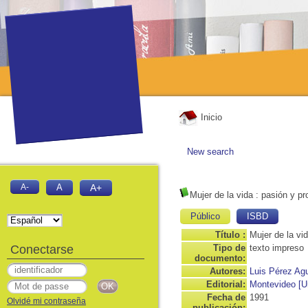
Inicio
New search
A-
A
A+
Mujer de la vida
: pasión y pr
Público
ISBD
Título :
Mujer de la vi
Conectarse
Tipo de
texto impreso
documento:
Autores:
Luis Pérez Agu
Editorial:
Montevideo [Ur
Fecha de
1991
Olvidé mi contraseña
publicación: