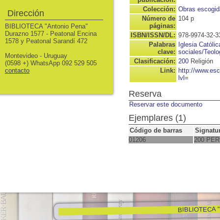
Colección:
Obras escogid
Dirección
Número de
104 p
páginas:
BIBLIOTECA "Antonio Pena"
Durazno 1577 - Peatonal Encina
ISBN/ISSN/DL:
978-9974-32-3
1578 y Peatonal Sarandí 472
Palabras
Iglesia Católic
clave:
sociales/Teolo
Montevideo - Uruguay
Clasificación:
200
Religión
(0598 +) WhatsApp 092 529 505
contacto
Link:
http://www.es
lvl=
Reserva
Reservar este documento
Ejemplares (1)
Código de barras
Signatu
01206
200 PE
BIBLIOTECA "