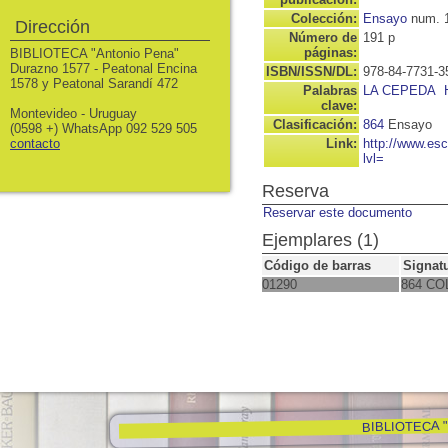
Colección:
Ensayo
num. 
Dirección
Número de
191 p
páginas:
BIBLIOTECA "Antonio Pena"
Durazno 1577 - Peatonal Encina
ISBN/ISSN/DL:
978-84-7731-3
1578 y Peatonal Sarandí 472
Palabras
LA CEPEDA
clave:
Montevideo - Uruguay
Clasificación:
864
Ensayo
(0598 +) WhatsApp 092 529 505
contacto
Link:
http://www.es
lvl=
Reserva
Reservar este documento
Ejemplares (1)
Código de barras
Signat
01290
864 CO
BIBLIOTECA "