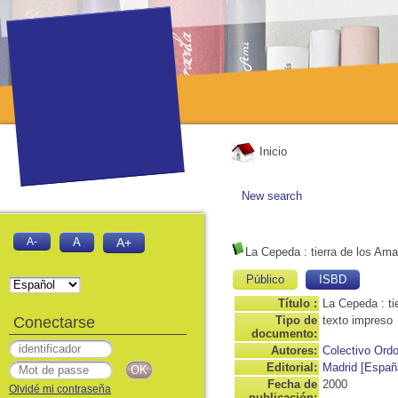
Inicio
New search
A-
A
A+
La Cepeda
: tierra de los Am
Público
ISBD
Título :
La Cepeda : ti
Conectarse
Tipo de
texto impreso
documento:
Autores:
Colectivo Ord
Editorial:
Madrid [Españ
Fecha de
2000
Olvidé mi contraseña
publicación: