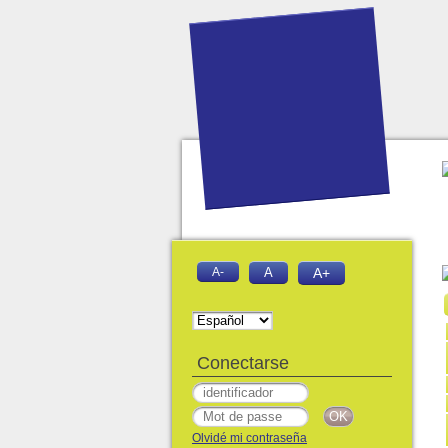
A-
A
A+
Conectarse
Olvidé mi contraseña