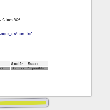
y Cultura 2008
ew/opac_css/index.php?
Sección
Estado
472
Literatura
Disponible