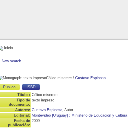
Inicio
New search
Cólico miserere
/
Gustavo Espinosa
Público
ISBD
Título :
Cólico miserere
Tipo de
texto impreso
documento:
Autores:
Gustavo Espinosa
, Autor
Editorial:
Montevideo [Uruguay] : Ministerio de Educación y Cultura
Fecha de
2009
publicación: