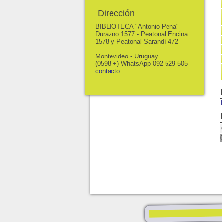
Dirección
BIBLIOTECA "Antonio Pena"
Durazno 1577 - Peatonal Encina
1578 y Peatonal Sarandí 472
Montevideo - Uruguay
(0598 +) WhatsApp 092 529 505
contacto