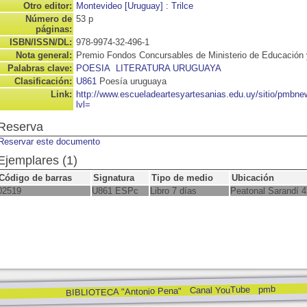
Otro editor:
Montevideo [Uruguay] : Trilce
Número de
53 p
páginas:
ISBN/ISSN/DL:
978-9974-32-496-1
Nota general:
Premio Fondos Concursables de Ministerio de Educación 
Palabras clave:
POESIA
LITERATURA URUGUAYA
Clasificación:
U861
Poesía uruguaya
Link:
http://www.escueladeartesyartesanias.edu.uy/sitio/pmbn
lvl=
Reserva
Reservar este documento
Ejemplares (1)
Código de barras
Signatura
Tipo de medio
Ubicación
02519
U861 ESPc
Libro 7 días
Peatonal Sarandí 
pmb
Canal YouTube
BIBLIOTECA "Antonio Pena"