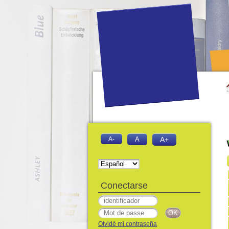
A-
A
A+
Conectarse
Olvidé mi contraseña