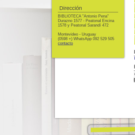
Dirección
BIBLIOTECA "Antonio Pena"
Durazno 1577 - Peatonal Encina
1578 y Peatonal Sarandí 472
Montevideo - Uruguay
(0598 +) WhatsApp 092 529 505
contacto