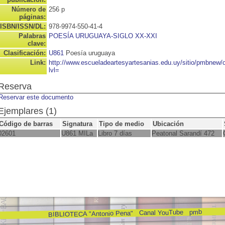
Número de
256 p
páginas:
ISBN/ISSN/DL:
978-9974-550-41-4
Palabras
POESÍA URUGUAYA-SIGLO XX-XXI
clave:
Clasificación:
U861
Poesía uruguaya
Link:
http://www.escueladeartesyartesanias.edu.uy/sitio/pmbnew
lvl=
Reserva
Reservar este documento
Ejemplares (1)
Código de barras
Signatura
Tipo de medio
Ubicación
02601
U861 MILa
Libro 7 días
Peatonal Sarandí 472
pmb
Canal YouTube
BIBLIOTECA "Antonio Pena"