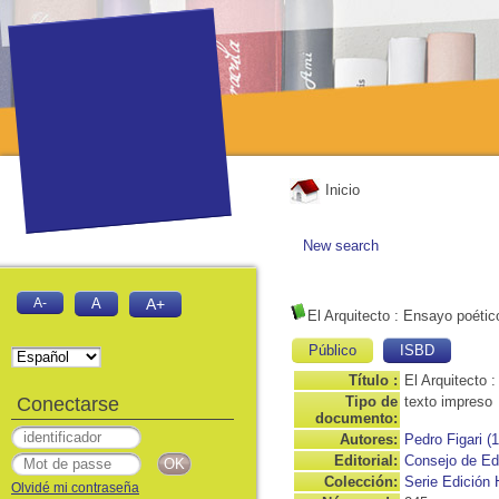
Inicio
New search
A-
A
A+
El Arquitecto
: Ensayo poético
Público
ISBD
Título :
El Arquitecto 
Conectarse
Tipo de
texto impreso
documento:
Autores:
Pedro Figari (
Editorial:
Consejo de Edu
Colección:
Serie Edición
Olvidé mi contraseña