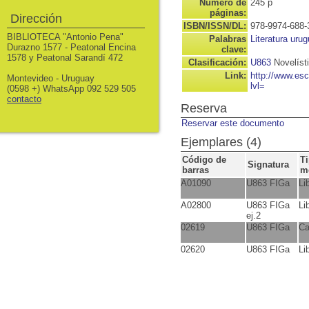
Número de
245 p
páginas:
Dirección
ISBN/ISSN/DL:
978-9974-688-
BIBLIOTECA "Antonio Pena"
Palabras
Literatura uru
Durazno 1577 - Peatonal Encina
clave:
1578 y Peatonal Sarandí 472
Clasificación:
U863
Novelíst
Link:
http://www.es
Montevideo - Uruguay
lvl=
(0598 +) WhatsApp 092 529 505
contacto
Reserva
Reservar este documento
Ejemplares (4)
Código de
T
Signatura
barras
m
A01090
U863 FIGa
Li
A02800
U863 FIGa
Li
ej.2
02619
U863 FIGa
Ca
02620
U863 FIGa
Li