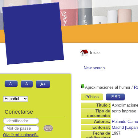
Inicio
New search
A-
A
A+
Aproximaciones al humor
/
Ro
Público
ISBD
Título :
Aproximacione
Conectarse
Tipo de
texto impreso
documento:
Autores:
Rolando Camoz
Editorial:
Madrid [Españ
Fecha de
1997
Olvidé mi contraseña
publicación: