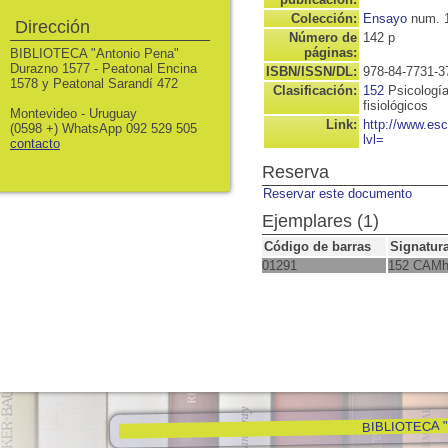
Colección:
Ensayo
num. 
Dirección
Número de
142 p
páginas:
BIBLIOTECA "Antonio Pena"
Durazno 1577 - Peatonal Encina
ISBN/ISSN/DL:
978-84-7731-3
1578 y Peatonal Sarandí 472
Clasificación:
152
Psicologí
fisiológicos
Montevideo - Uruguay
Link:
http://www.es
(0598 +) WhatsApp 092 529 505
lvl=
contacto
Reserva
Reservar este documento
Ejemplares (1)
Código de barras
Signatur
01291
152 CAM
BIBLIOTECA "