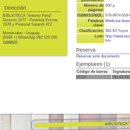
Número de
400 p
Dirección
páginas:
ISBN/ISSN/DL:
978-9974-559-
BIBLIOTECA "Antonio Pena"
Durazno 1577 - Peatonal Encina
Palabras
Medicina bioen
1578 y Peatonal Sarandí 472
clave:
Clasificación:
581.63
Yuyos
Montevideo - Uruguay
Link:
http://www.es
(0598 +) WhatsApp 092 529 505
lvl=
contacto
Reserva
Reservar este documento
Ejemplares (1)
Código de barras
Signatura
00724
581.63 FE
BIBLIOTECA "