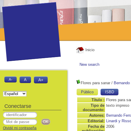
Inicio
New search
A-
A
A+
Flores para sanar
/
Bernando 
Público
ISBD
Título :
Flores para sa
Conectarse
Tipo de
texto impreso
documento:
Autores:
Bernando Ferr
Editorial:
Linardi y Riss
Fecha de
2006
Olvidé mi contraseña
publicación: