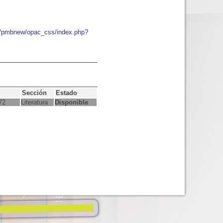
io/pmbnew/opac_css/index.php?
Sección
Estado
72
Literatura
Disponible