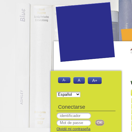
A-
A
A+
Conectarse
Olvidé mi contraseña