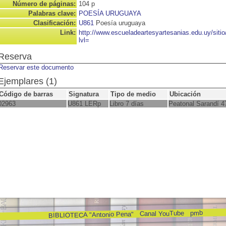
Número de páginas:
104 p
Palabras clave:
POESÍA URUGUAYA
Clasificación:
U861
Poesía uruguaya
Link:
http://www.escueladeartesyartesanias.edu.uy/sit
lvl=
Reserva
Reservar este documento
Ejemplares (1)
Código de barras
Signatura
Tipo de medio
Ubicación
02963
U861 LERp
Libro 7 días
Peatonal Sarandí 4
pmb
Canal YouTube
BIBLIOTECA "Antonio Pena"