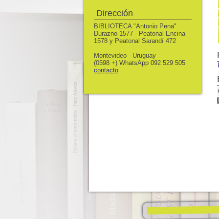
Dirección
BIBLIOTECA "Antonio Pena"
Durazno 1577 - Peatonal Encina
1578 y Peatonal Sarandí 472
Montevideo - Uruguay
(0598 +) WhatsApp 092 529 505
contacto