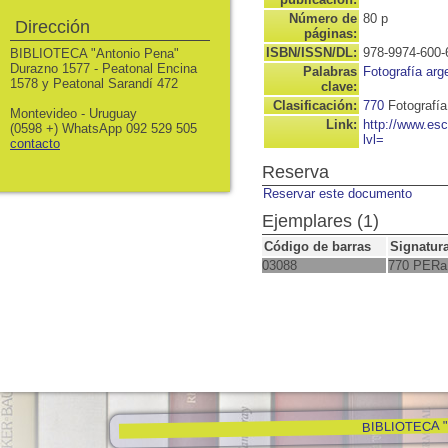
Número de
80 p
Dirección
páginas:
ISBN/ISSN/DL:
978-9974-600-
BIBLIOTECA "Antonio Pena"
Durazno 1577 - Peatonal Encina
Palabras
Fotografía arg
1578 y Peatonal Sarandí 472
clave:
Clasificación:
770
Fotografía
Montevideo - Uruguay
Link:
http://www.es
(0598 +) WhatsApp 092 529 505
lvl=
contacto
Reserva
Reservar este documento
Ejemplares (1)
Código de barras
Signatur
03088
770 PERa
BIBLIOTECA "