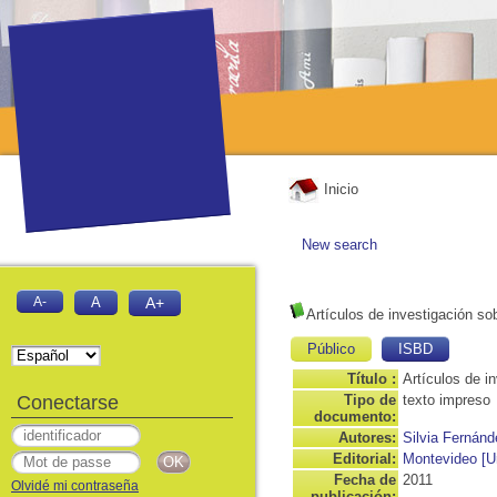
Inicio
New search
A-
A
A+
Artículos de investigación sob
Público
ISBD
Título :
Artículos de i
Conectarse
Tipo de
texto impreso
documento:
Autores:
Silvia Fernán
Editorial:
Montevideo [U
Fecha de
2011
Olvidé mi contraseña
publicación: