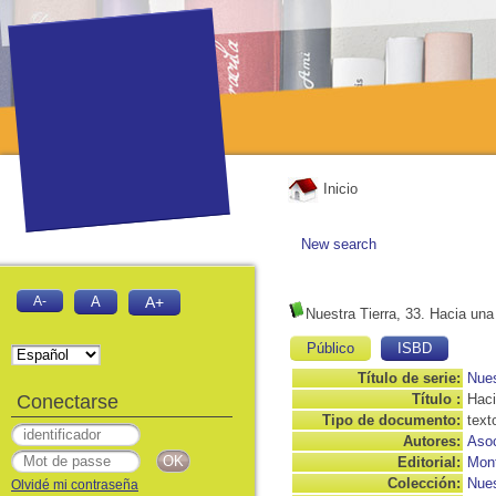
Inicio
New search
A-
A
A+
Nuestra Tierra, 33. Hacia una
Público
ISBD
Título de serie:
Nues
Conectarse
Título :
Haci
Tipo de documento:
text
Autores:
Asoc
Editorial:
Mont
Colección:
Nues
Olvidé mi contraseña