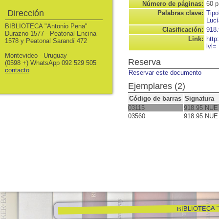
Número de páginas:
60 p
Dirección
Palabras clave:
Tipo
Lucí
BIBLIOTECA "Antonio Pena"
Clasificación:
918.
Durazno 1577 - Peatonal Encina
Link:
http
1578 y Peatonal Sarandí 472
lvl=
Montevideo - Uruguay
Reserva
(0598 +) WhatsApp 092 529 505
contacto
Reservar este documento
Ejemplares (2)
Código de barras
Signatura
03115
918.95 NUE 
03560
918.95 NUE 
BIBLIOTECA "