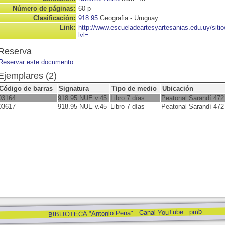
Número de páginas:
60 p
Clasificación:
918.95
Geografia - Uruguay
Link:
http://www.escueladeartesyartesanias.edu.uy/sit
lvl=
Reserva
Reservar este documento
Ejemplares (2)
Código de barras
Signatura
Tipo de medio
Ubicación
03164
918.95 NUE v.45
Libro 7 días
Peatonal Sarandí 472
03617
918.95 NUE v.45
Libro 7 días
Peatonal Sarandí 472
pmb
Canal YouTube
BIBLIOTECA "Antonio Pena"