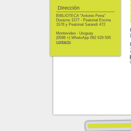
Dirección
BIBLIOTECA "Antonio Pena"
Durazno 1577 - Peatonal Encina
1578 y Peatonal Sarandí 472
Montevideo - Uruguay
(0598 +) WhatsApp 092 529 505
contacto