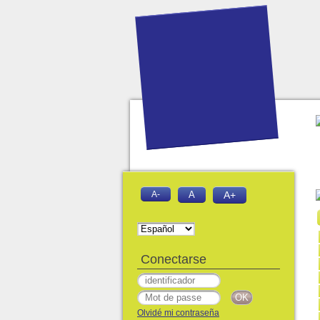
A-
A
A+
Conectarse
Olvidé mi contraseña