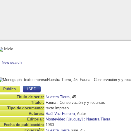
Inicio
New search
Nuestra Tierra, 45. Fauna
: Conservación y y rec
Público
ISBD
Título de serie:
Nuestra Tierra
, 45
Título :
Fauna : Conservación y y recursos
Tipo de documento:
texto impreso
Autores:
Raúl Vaz-Ferreira
, Autor
Editorial:
Montevideo [Uruguay] : Nuestra Tierra
Fecha de publicación:
1960
Colección:
Nuestra Tierra
num. 45