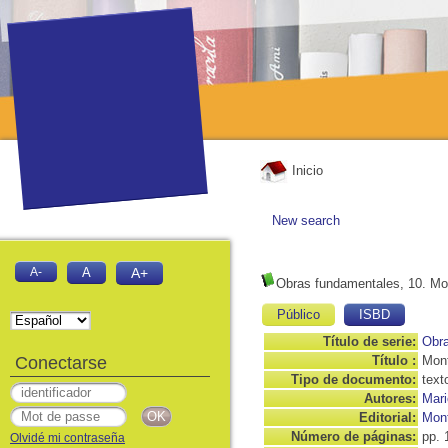
Inicio
New search
A-
A
A+
Obras fundamentales, 10. Mo
Público
ISBD
Título de serie:
Obr
Conectarse
Título :
Mont
Tipo de documento:
text
Autores:
Mari
Editorial:
Mont
Número de páginas:
pp. 
Olvidé mi contraseña