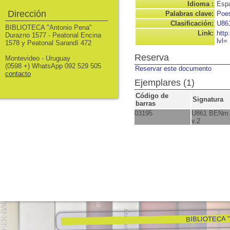
Idioma :
Espa
Dirección
Palabras clave:
Poe
Clasificación:
U86
BIBLIOTECA "Antonio Pena"
Link:
http
Durazno 1577 - Peatonal Encina
lvl=
1578 y Peatonal Sarandí 472
Reserva
Montevideo - Uruguay
(0598 +) WhatsApp 092 529 505
Reservar este documento
contacto
Ejemplares (1)
Código de
Signatura
barras
03195
U861 BENm
v.2
BIBLIOTECA "