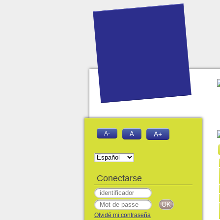
A-
A
A+
Conectarse
Olvidé mi contraseña