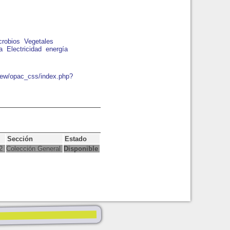
crobios
Vegetales
a
Electricidad
energía
bnew/opac_css/index.php?
Sección
Estado
2
Colección General
Disponible