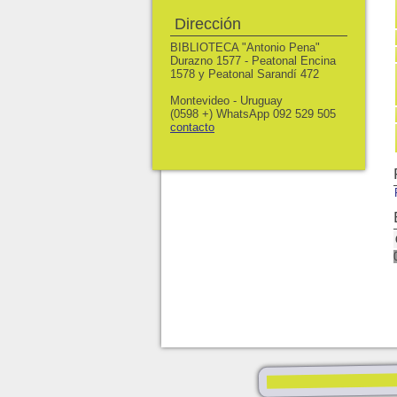
Dirección
BIBLIOTECA "Antonio Pena"
Durazno 1577 - Peatonal Encina
1578 y Peatonal Sarandí 472
Montevideo - Uruguay
(0598 +) WhatsApp 092 529 505
contacto