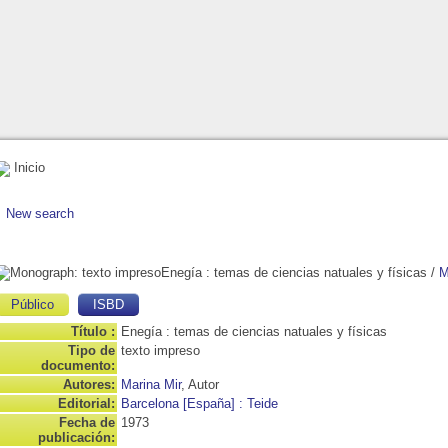
Inicio
New search
Enegía
: temas de ciencias natuales y físicas
/
M
Público
ISBD
Título :
Enegía : temas de ciencias natuales y físicas
Tipo de
texto impreso
documento:
Autores:
Marina Mir
, Autor
Editorial:
Barcelona [España] : Teide
Fecha de
1973
publicación: