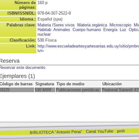
Número de
160 p
páginas:
ISBN/ISSN/DL:
978-84-307-2522-9
Idioma :
Español (
spa
)
Palabras clave:
Materia /Seres vivos
Materia orgánica
Microscopio
Mi
Habitab
Animales
Cuerpo humano
Energía
Luz
Optic
nuclear
Clasificación:
530
Física
Link:
http://www.escueladeartesyartesanias.edu.uy/sitio/pm
lvl=
Reserva
Reservar este documento
Ejemplares (1)
Código de barras
Signatura
Tipo de medio
Ubicación
03225
530 MIRf
Publicaciones peródicas
Peatonal Sarandí 47
pmb
Canal YouTube
BIBLIOTECA "Antonio Pena"