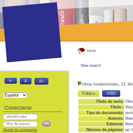
Inicio
New search
A-
A
A+
Obras fundamentales, 13. Me
Público
ISBD
Título de serie:
Obr
Conectarse
Título :
Mejo
Tipo de documento:
text
Autores:
Mari
Editorial:
Mont
Número de páginas:
pp.1
Olvidé mi contraseña