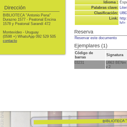
Idioma :
Espa
Dirección
Palabras clave:
Lite
Clasificación:
U86
BIBLIOTECA "Antonio Pena"
Link:
http
Durazno 1577 - Peatonal Encina
lvl=
1578 y Peatonal Sarandí 472
Reserva
Montevideo - Uruguay
(0598 +) WhatsApp 092 529 505
Reservar este documento
contacto
Ejemplares (1)
Código de
Signatura
barras
03231
U863 BENm
v.2
BIBLIOTECA "