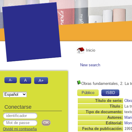
Inicio
New search
A-
A
A+
Obras fundamentales, 2. La t
Público
ISBD
Título de serie:
Obr
Conectarse
Título :
La t
Tipo de documento:
text
Autores:
Mari
Editorial:
Mont
Fecha de publicación:
199
Olvidé mi contraseña