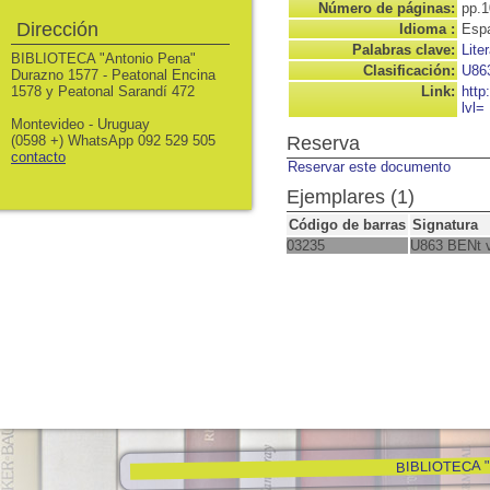
Número de páginas:
pp.1
Dirección
Idioma :
Espa
Palabras clave:
Lite
BIBLIOTECA "Antonio Pena"
Clasificación:
U86
Durazno 1577 - Peatonal Encina
1578 y Peatonal Sarandí 472
Link:
http
lvl=
Montevideo - Uruguay
(0598 +) WhatsApp 092 529 505
Reserva
contacto
Reservar este documento
Ejemplares (1)
Código de barras
Signatura
03235
U863 BENt v
BIBLIOTECA "